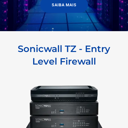
SAIBA MAIS
Sonicwall TZ - Entry
Level Firewall