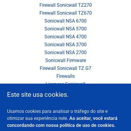
Firewall Sonicwall TZ270
Firewall Sonicwall TZ670
Sonicwall NSA 6700
Sonicwall NSA 5700
Sonicwall NSA 4700
Sonicwall NSA 3700
Sonicwall NSA 2700
Sonicwall Firmware
Firewall Sonicwall TZ G7
Firewalls
Licenças Sonicwall
Renovação de Licenças
Este site usa cookies.
Sonicwall CGSS
Sonicwall AGSS
Usamos cookies para analisar o tráfego do site e
Sonicwall VPN Client
otimizar sua experiência nele.
Ao aceitar, você estará
Sonicwall CFS
concordando com nossa politíca de uso de cookies.